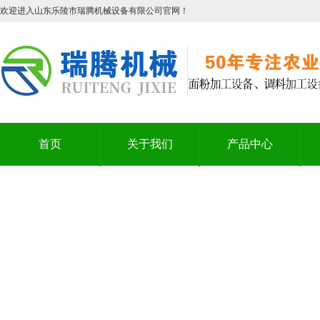
欢迎进入山东乐陵市瑞腾机械设备有限公司官网！
首页
关于我们
产品中心