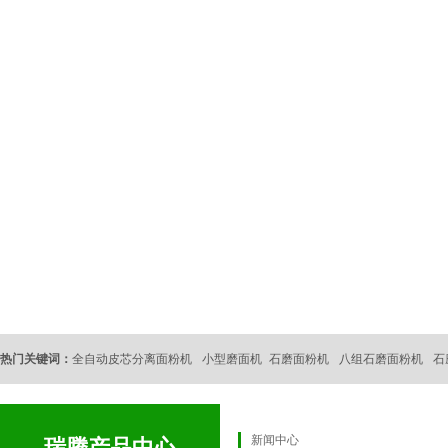
热门关键词：
全自动皮芯分离面粉机
小型磨面机
石磨面粉机
八组石磨面粉机
石
新闻中心
瑞腾产品中心