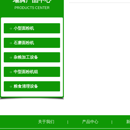
PRODUCTS CENTER
小型面粉机
石磨面粉机
杂粮加工设备
中型面粉机组
粮食清理设备
关于我们
产品中心
|
|